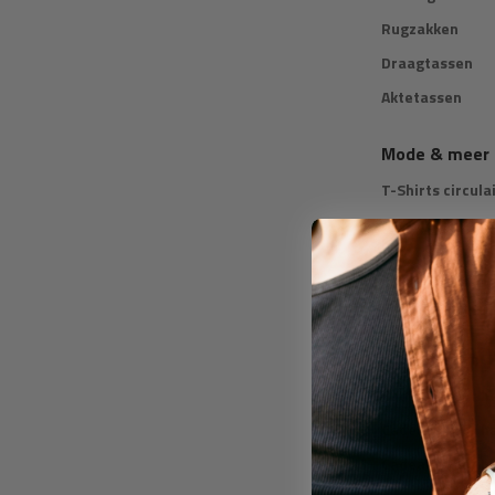
Rugzakken
Draagtassen
Aktetassen
Mode & meer
T-Shirts circula
Geïsoleerde wa
Cadeaugids
Op geslacht
Cadeaus voor 
Cadeaus voor h
Cadeaus voor I