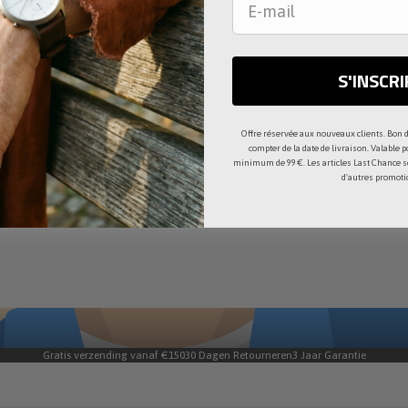
0€
S'INSCRI
0€
us
Offre réservée aux nouveaux clients. Bon d
compter de la date de livraison. Valable 
minimum de 99 €. Les articles Last Chance 
d'autres promoti
Gratis verzending vanaf €150
30 Dagen Retourneren
3 Jaar Garantie