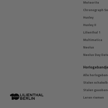
Meteorite
Chronograph So
Huxley
Huxley II
Lilienthal 1
Multimatica
Neolux
Neolux Day Dat
Horlogebandj
Alle horlogeban
Stalen schakel
Stalen gaasban
Leren riemen