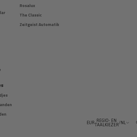
Rosalux
lar
The Classic
Zeitgeist Automatik
e
es
djes
banden
den
REGIO- EN
EUR
/
NL
TAALKIEZER