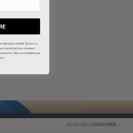
RE
e réduction valable 30 jours à
pour tout achat d'un montant
sont exclus. Non cumulable avec
ons.
470 ARTIKELEN
SORTEREN