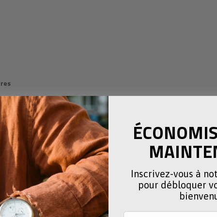
ires
terfles
ÉCONOMISE
MAINTE
Inscrivez-vous à no
hem
pour débloquer vo
aar
bienven
edereen