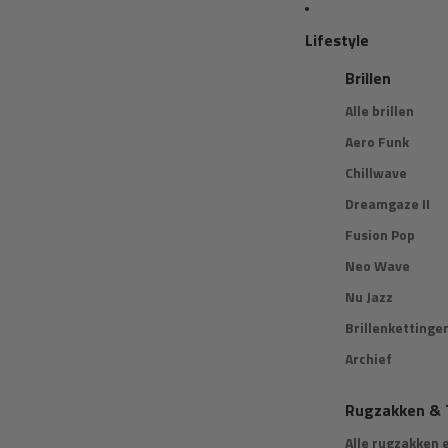
Lifestyle
Brillen
Alle brillen
Aero Funk
Chillwave
Dreamgaze II
Fusion Pop
Neo Wave
Nu Jazz
Brillenkettinge
Archief
Rugzakken & 
Alle rugzakken 