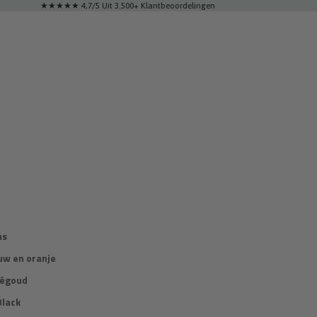
★★★★★ 4,7/5 Uit 3.500+ Klantbeoordelingen
l
ms
uw en oranje
ségoud
Black