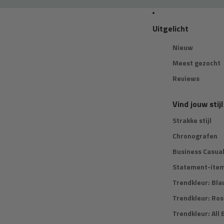
Uitgelicht
Nieuw
Meest gezocht
Reviews
Vind jouw stijl
Strakke stijl
Chronografen
Business Casua
Statement-ite
Trendkleur: Bla
Trendkleur: Ro
Trendkleur: All 