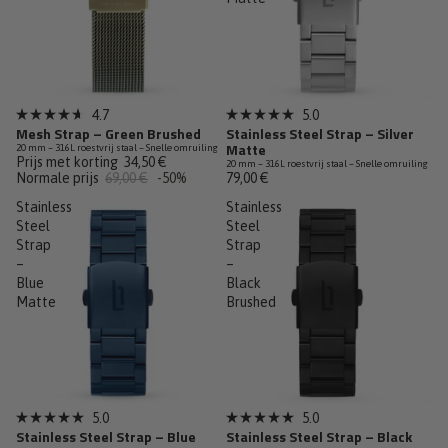
Sale
4.7
5.0
Beoordeeld
Beoordeeld
Mesh Strap – Green Brushed
Stainless Steel Strap – Silver
met
met
Matte
20 mm – 316L roestvrij staal – Snelle omruiling
4.7
5.0
Prijs met korting
34,50 €
20 mm – 316L roestvrij staal – Snelle omruiling
van
van
Normale prijs
69,00 €
-50%
79,00 €
de
de
5
5
Stainless
Stainless
sterren
sterren
Steel
Steel
Strap
Strap
–
–
Blue
Black
Matte
Brushed
5.0
5.0
Beoordeeld
Beoordeeld
Stainless Steel Strap – Blue
Stainless Steel Strap – Black
met
met