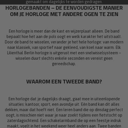
gemaakt om dagelijks te worden gedragen.
HORLOGEBANDEN – DE EENVOUDIGSTE MANIER
OM JE HORLOGE MET ANDERE OGEN TE ZIEN
Een horloge is meer dan de kast en wijzerplaat alleen. De band
bepaalt hoe het aan de pols oogt en welk karakter het uitstraalt.
Door de band te wisselen, verander je het hele horloge: van modern
naar klassiek, van sportief naar gekleed, van koel naar warm. Elk
Lilienthal Berlin horloge is uitgerust met een snelwisselsysteem –
wisselen duurt slechts enkele seconden en vereist geen
gereedschap.
WAAROM EEN TWEEDE BAND?
Een horloge dat je dagelijks draagt, gaat mee in uiteenlopende
situaties: kantoor, sport, een avondje uit. Eén band kan dit alles
dekken, maar dat hoeft niet. Een leren band die op dinsdag perfect
oogt, is misschien niet waar je naar zoekt tijdens een fietstocht op
zaterdagochtend. Een schakelarmband die op een feestje indruk
maakt, voelt in het weekend weer heel anders aan. Twee banden