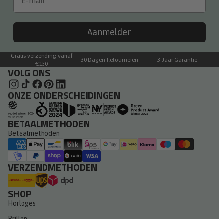
Aanmelden
Gratis verzending vanaf
30 Dagen Retourneren
3 Jaar Garantie
€150
VOLG ONS
ONZE ONDERSCHEIDINGEN
BETAALMETHODEN
Betaalmethoden
VERZENDMETHODEN
SHOP
Horloges
Brillen