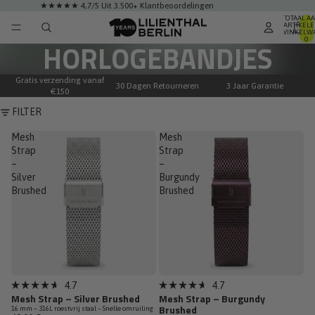
★★★★★ 4,7/5 Uit 3.500+ Klantbeoordelingen
TOTAAL A
ARTIKELE
WINKELWA
0
HORLOGEBANDJES
Gratis verzending vanaf
30 Dagen Retourneren
3 Jaar Garantie
€150
FILTER
Mesh
Mesh
Strap
Strap
–
–
Silver
Burgundy
Brushed
Brushed
4.7
4.7
Beoordeeld
Beoordeeld
Mesh Strap – Silver Brushed
Mesh Strap – Burgundy
met
met
Brushed
16 mm – 316L roestvrij staal – Snelle omruiling
4.7
4.7