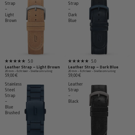
sterren
Strap
sterren
Strap
–
–
Light
Dark
Brown
Blue
5.0
5.0
Beoordeeld
Beoordeeld
Leather Strap – Light Brown
Leather Strap – Dark Blue
met
met
20 mm – Echt leer – Snelle omruiling
20 mm – Echt leer – Snelle omruiling
5.0
5.0
59,00 €
59,00 €
van
van
de
de
Stainless
Leather
5
5
sterren
Steel
sterren
Strap
Strap
–
–
Black
Blue
Brushed