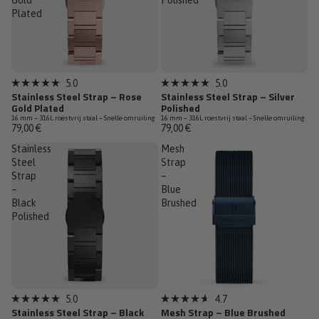
Gold
Polished
Plated
5.0
5.0
Beoordeeld
Beoordeeld
Stainless Steel Strap – Rose
Stainless Steel Strap – Silver
met
met
Gold Plated
Polished
5.0
5.0
16 mm – 316L roestvrij staal – Snelle omruiling
16 mm – 316L roestvrij staal – Snelle omruiling
van
van
79,00 €
79,00 €
de
de
5
5
Stainless
Mesh
sterren
sterren
Steel
Strap
Strap
–
–
Blue
Black
Brushed
Polished
5.0
4.7
Beoordeeld
Beoordeeld
Stainless Steel Strap – Black
Mesh Strap – Blue Brushed
met
met