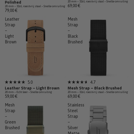
Polished
20 mm – 316L roestvrij staal – Snelle omruiling
5.0
4.7
69,00 €
20 mm – 316L roestvrij staal – Snelle omruiling
van
van
79,00 €
de
de
5
5
Leather
Mesh
sterren
sterren
Strap
Strap
–
–
Light
Black
Brown
Brushed
5.0
4.7
Beoordeeld
Beoordeeld
Leather Strap – Light Brown
Mesh Strap – Black Brushed
met
met
20 mm – Echt leer – Snelle omruiling
20 mm – 316L roestvrij staal – Snelle omruiling
5.0
4.7
59,00 €
69,00 €
van
van
de
de
Mesh
Stainless
5
5
sterren
Strap
sterren
Steel
–
Strap
Green
–
Brushed
Silver
Matte