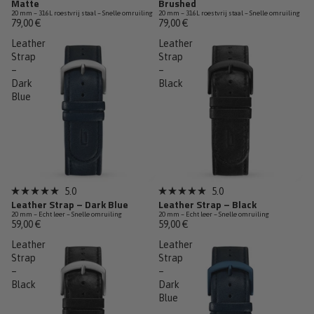
Matte
Brushed
5.0
5.0
20 mm – 316L roestvrij staal – Snelle omruiling
20 mm – 316L roestvrij staal – Snelle omruiling
van
van
79,00 €
79,00 €
de
de
5
5
Leather
Leather
sterren
sterren
Strap
Strap
–
–
Dark
Black
Blue
5.0
5.0
Beoordeeld
Beoordeeld
Leather Strap – Dark Blue
Leather Strap – Black
met
met
20 mm – Echt leer – Snelle omruiling
20 mm – Echt leer – Snelle omruiling
5.0
5.0
59,00 €
59,00 €
van
van
de
de
Leather
Leather
5
5
sterren
Strap
sterren
Strap
–
–
Black
Dark
Blue