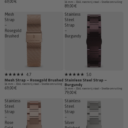
69,00 €
16 mm – 316L roestvrij staal – Snelle omruiling
van
van
89,00 €
de
de
5
5
Mesh
Stainless
sterren
sterren
Strap
Steel
–
Strap
Rosegold
–
Brushed
Burgundy
4.7
5.0
Beoordeeld
Beoordeeld
Mesh Strap – Rosegold Brushed
Stainless Steel Strap –
met
met
Burgundy
16 mm – 316L roestvrij staal – Snelle omruiling
4.7
5.0
69,00 €
16 mm – 316L roestvrij staal – Snelle omruiling
van
van
79,00 €
de
de
5
5
Stainless
Stainless
sterren
sterren
Steel
Steel
Strap
Strap
–
–
Rose
Silver