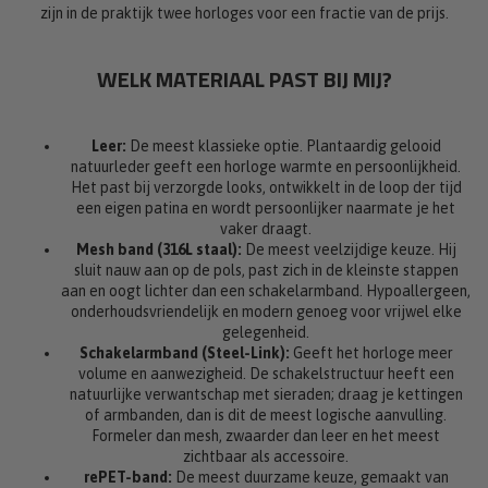
zijn in de praktijk twee horloges voor een fractie van de prijs.
WELK MATERIAAL PAST BIJ MIJ?
Leer:
De meest klassieke optie. Plantaardig gelooid
natuurleder geeft een horloge warmte en persoonlijkheid.
Het past bij verzorgde looks, ontwikkelt in de loop der tijd
een eigen patina en wordt persoonlijker naarmate je het
vaker draagt.
Mesh band (316L staal):
De meest veelzijdige keuze. Hij
sluit nauw aan op de pols, past zich in de kleinste stappen
aan en oogt lichter dan een schakelarmband. Hypoallergeen,
onderhoudsvriendelijk en modern genoeg voor vrijwel elke
gelegenheid.
Schakelarmband (Steel-Link):
Geeft het horloge meer
volume en aanwezigheid. De schakelstructuur heeft een
natuurlijke verwantschap met sieraden; draag je kettingen
of armbanden, dan is dit de meest logische aanvulling.
Formeler dan mesh, zwaarder dan leer en het meest
zichtbaar als accessoire.
rePET-band:
De meest duurzame keuze, gemaakt van