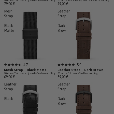
20 mm – 316L roestvrij staal – Snelle omruiling
20 mm – 316L roestvrij staal – Snelle omruiling
van
van
79,00 €
79,00 €
de
de
5
5
Mesh
Leather
sterren
sterren
Strap
Strap
–
–
Black
Dark
Matte
Brown
4.7
5.0
Beoordeeld
Beoordeeld
Mesh Strap – Black Matte
Leather Strap – Dark Brown
met
met
20 mm – 316L roestvrij staal – Snelle omruiling
20 mm – Echt leer – Snelle omruiling
4.7
5.0
69,00 €
59,00 €
van
van
de
de
Leather
Leather
5
5
sterren
Strap
sterren
Strap
–
–
Black
Dark
Brown