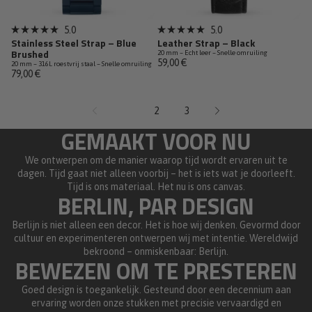
5.0
5.0
Beoordeeld
Beoordeeld
Stainless Steel Strap – Blue
Leather Strap – Black
met
met
Brushed
20 mm – Echt leer – Snelle omruiling
5.0
5.0
59,00 €
20 mm – 316L roestvrij staal – Snelle omruiling
van
van
79,00 €
de
de
5
5
sterren
sterren
1
2
3
GEMAAKT VOOR NU
We ontwerpen om de manier waarop tijd wordt ervaren uit te
dagen. Tijd gaat niet alleen voorbij – het is iets wat je doorleeft.
Tijd is ons materiaal. Het nu is ons canvas.
BERLIN, PAR DESIGN
Berlijn is niet alleen een decor. Het is hoe wij denken. Gevormd door
cultuur en experimenteren ontwerpen wij met intentie. Wereldwijd
bekroond – onmiskenbaar: Berlijn.
BEWEZEN OM TE PRESTEREN
Goed design is toegankelijk. Gesteund door een decennium aan
ervaring worden onze stukken met precisie vervaardigd en