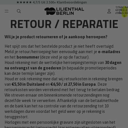
★★★★★ 4,7/5 Uit 3.500+ Klantbeoordelingen
TOTAAL A
ARTIKELE
WINKELWA
0
RETOUR / REPARATIE
Wil je je product retourneren of je aankoop herroepen?
Het spijt ons dat het bestelde product je niet heeft overtuigd.
Meld je retour/herroeping hier eenvoudig aan met je
e-mailadres
en het
bonnummer
(deze vind je op de factuur).
Houd rekening met de wettelijke herroepingstermijn van
30 dagen
na ontvangst van de goederen
(in bepaalde promotieperiodes
kan deze termijn langer zijn).
Houd er ook rekening mee dat wij retourkosten in rekening brengen
van
€5,50 in Duitsland
en
€6,50 / zł 27,50 in Europa
. Deze
retourkosten worden verrekend met het terug te betalen bedrag.
We streven ernaar om binnenkomende retourzendingen nog
dezelfde week te verwerken. Afhankelijk van de betaalmethode
en de bank kan het na controle van de retourzending tot 10
werkdagen duren voordat het geld weer op je rekening is
teruggestort.
Horloges met een persoonlijke gravure zijn uitgesloten van het
herroepingsrecht/retourrecht (garantiegevallen uitgezonderd).