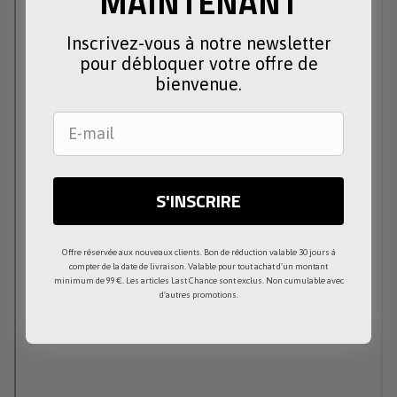
MAINTENANT
Inscrivez-vous à notre newsletter
pour débloquer votre offre de
bienvenue.
S'INSCRIRE
Offre réservée aux nouveaux clients. Bon de réduction valable 30 jours à
compter de la date de livraison. Valable pour tout achat d'un montant
minimum de 99 €. Les articles Last Chance sont exclus. Non cumulable avec
d'autres promotions.