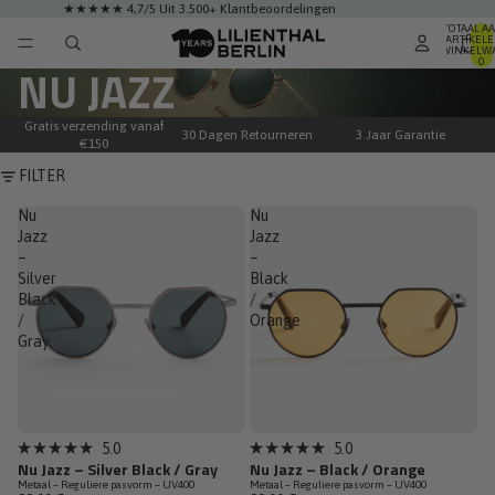
★★★★★ 4,7/5 Uit 3.500+ Klantbeoordelingen
TOTAAL A
ARTIKELE
WINKELWA
0
NU JAZZ
Gratis verzending vanaf
30 Dagen Retourneren
3 Jaar Garantie
€150
FILTER
Nu
Nu
Jazz
Jazz
–
–
Silver
Black
Black
/
/
Orange
Gray
5.0
5.0
Beoordeeld
Beoordeeld
Nu Jazz – Silver Black / Gray
Nu Jazz – Black / Orange
met
met
Metaal – Reguliere pasvorm – UV400
Metaal – Reguliere pasvorm – UV400
5.0
5.0