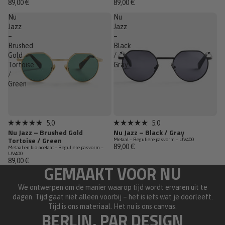
89,00 €
89,00 €
van
van
de
de
Nu
Nu
5
5
sterren
Jazz
sterren
Jazz
–
–
Brushed
Black
Gold
/
Tortoise
Gray
/
Green
5.0
5.0
Beoordeeld
Beoordeeld
Nu Jazz – Brushed Gold
Nu Jazz – Black / Gray
met
met
Tortoise / Green
Metaal – Reguliere pasvorm – UV400
5.0
5.0
89,00 €
Metaal en bio-acetaat – Reguliere pasvorm –
van
van
UV400
de
de
89,00 €
5
5
GEMAAKT VOOR NU
sterren
sterren
We ontwerpen om de manier waarop tijd wordt ervaren uit te
dagen. Tijd gaat niet alleen voorbij – het is iets wat je doorleeft.
Tijd is ons materiaal. Het nu is ons canvas.
BERLIN, PAR DESIGN