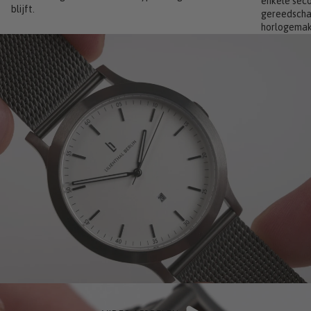
enkele sec
blijft.
gereedscha
horlogemak