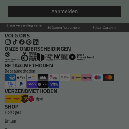
Aanmelden
Gratis verzending vanaf
30 Dagen Retourneren
3 Jaar Garantie
€150
VOLG ONS
ONZE ONDERSCHEIDINGEN
BETAALMETHODEN
Betaalmethoden
VERZENDMETHODEN
SHOP
Horloges
Brillen