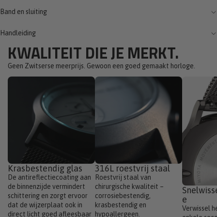
Band en sluiting
Handleiding
KWALITEIT DIE JE MERKT.
Geen Zwitserse meerprijs. Gewoon een goed gemaakt horloge.
Krasbestendig glas
316L roestvrij staal
De antireflectiecoating aan
Roestvrij staal van
de binnenzijde vermindert
chirurgische kwaliteit –
Snelwis
schittering en zorgt ervoor
corrosiebestendig,
e
dat de wijzerplaat ook in
krasbestendig en
Verwissel h
direct licht goed afleesbaar
hypoallergeen.