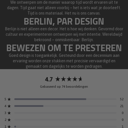
We ontwerpen om de manier waarop tijd wordt ervaren uit te
dagen. Tijd gaat niet alleen voorbij – het is iets wat je doorleeft.
Tijd is ons materiaal. Het nu is ons canvas.
BERLIN, PAR DESIGN
Berlijn is niet alleen een decor. Het is hoe wij denken. Gevormd door
cultuur en experimenteren ontwerpen wij met intentie. Wereldwijd
bekroond – onmiskenbaar: Berlijn.
BEWEZEN OM TE PRESTEREN
Goed design is toegankelijk. Gesteund door een decennium aan
ervaring worden onze stukken met precisie vervaardigd en
gemaakt om dagelijks te worden gedragen.
4.7
Beoordeeld
Gebaseerd op 74 beoordelingen
met
4.7
5
52
van
Beoordeeld met van de 5 sterren
de
4
21
Beoordeeld met van de 5 sterren
5
3
0
Beoordeeld met van de 5 sterren
Totaal
Totaal
Totaal
Totaal
Totaal
sterren
5
4
3
2
1
2
0
Beoordeeld met van de 5 sterren
ster
ster
ster
ster
ster
beoordelingen:
beoordelingen:
beoordelingen:
beoordelingen:
beoordelingen:
1
1
Beoordeeld met van de 5 sterren