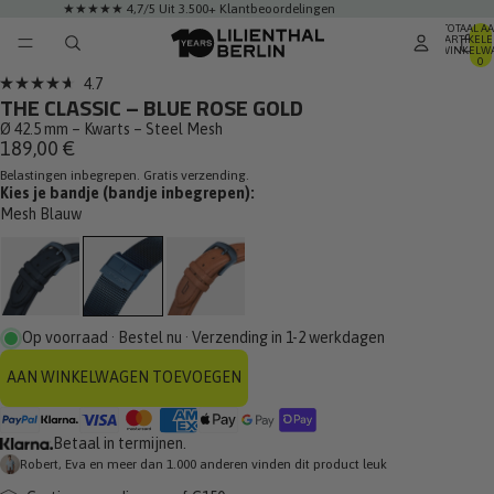
★★★★★ 4,7/5 Uit 3.500+ Klantbeoordelingen
TOTAAL A
ARTIKELE
WINKELWA
0
Klik
4.7
Beoordeeld
THE CLASSIC – BLUE ROSE GOLD
om
met
4.7
Ø 42.5 mm – Kwarts – Steel Mesh
naar
van
189,00 €
de
de
5
Belastingen inbegrepen. Gratis verzending.
beoordelingen
sterren
Kies je bandje (bandje inbegrepen):
te
Mesh Blauw
scrollen
Op voorraad · Bestel nu · Verzending in 1-2 werkdagen
AAN WINKELWAGEN TOEVOEGEN
Betaal in termijnen.
Robert, Eva en meer dan 1.000 anderen vinden dit product leuk