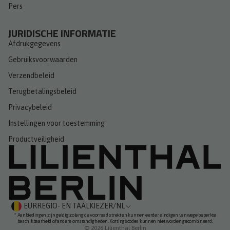
Pers
JURIDISCHE INFORMATIE
Afdrukgegevens
Gebruiksvoorwaarden
Verzendbeleid
Terugbetalingsbeleid
Privacybeleid
Instellingen voor toestemming
Productveiligheid
EUR
REGIO- EN TAALKIEZER
/
NL
* Aanbiedingen zijn geldig zolang de voorraad strekt en kunnen eerder eindigen vanwege beperkte
beschikbaarheid of andere omstandigheden. Kortingscodes kunnen niet worden gecombineerd.
© 2026
Lilienthal Berlin