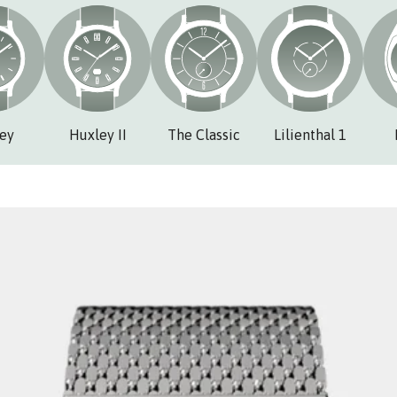
ey
Huxley II
The Classic
Lilienthal 1