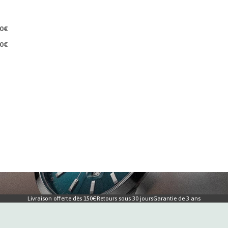
00€
00€
Livraison offerte dès 150€
Retours sous 30 jours
Garantie de 3 ans