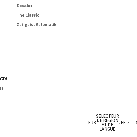
Rosalux
The Classic
Zeitgeist Automatik
ntre
de
SÉLECTEUR
DE RÉGION
EUR
/
FR
ET DE
LANGUE