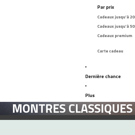
Par prix
Cadeaux jusqu’à 2
Cadeaux jusqu’à 5
Cadeaux premium
Carte cadeau
Dernière chance
Plus
MONTRES CLASSIQUES