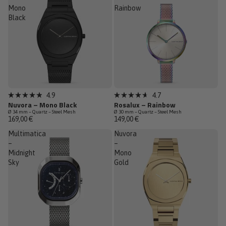
Mono
Rainbow
Black
Épuisé
Top Vente
4.9
4.7
Noté
Noté
Nuvora – Mono Black
Rosalux – Rainbow
4.9
4.7
Ø 34 mm – Quartz – Steel Mesh
Ø 30 mm – Quartz – Steel Mesh
sur
sur
169,00 €
149,00 €
5
5
étoiles
étoiles
Multimatica
Nuvora
–
–
Midnight
Mono
Sky
Gold