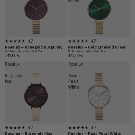
Green
Dernières pièces
4.7
4.7
Noté
Noté
Rosalux – Rosegold Burgundy
Rosalux – Gold Emerald Green
4.7
4.7
Ø 30 mm – Quartz – Steel Mesh
Ø 30 mm – Quartz – Steel Mesh
sur
sur
149,00 €
149,00 €
5
5
étoiles
étoiles
Rosalux
Rosalux
–
–
Burgundy
Rose
Kiss
Pearl
White
Dernières pièces
Dernières pièces
4.7
4.7
Noté
Noté
Rosalux – Burgundy Kiss
Rosalux – Rose Pearl White