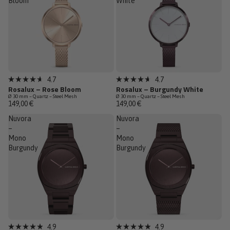
Bloom
White
Dernières pièces
Épuisé
4.7
4.7
Noté
Noté
Rosalux – Rose Bloom
Rosalux – Burgundy White
4.7
4.7
Ø 30 mm – Quartz – Steel Mesh
Ø 30 mm – Quartz – Steel Mesh
sur
sur
149,00 €
149,00 €
5
5
étoiles
étoiles
Nuvora
Nuvora
–
–
Mono
Mono
Burgundy
Burgundy
Nouveauté
Nouveauté
4.9
4.9