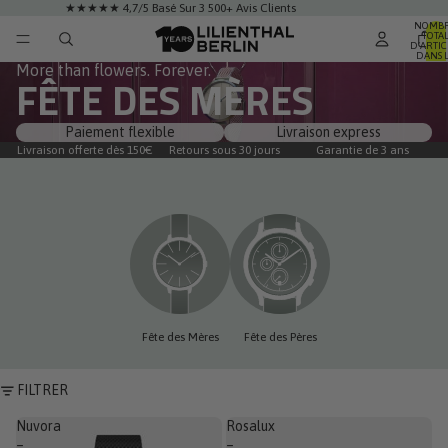
★★★★★ 4,7/5 Basé Sur 3 500+ Avis Clients
NOMB
TOTA
D’ARTIC
DANS 
PANIER:
More than flowers. Forever.
FÊTE DES MÈRES
Paiement flexible
Livraison express
Livraison offerte dès 150€
Retours sous 30 jours
Garantie de 3 ans
Fête des Mères
Fête des Pères
FILTRER
Nuvora
Rosalux
–
–