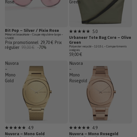
Rose
Green
Bit Pop – Silver / Pixie Rose
Promotion
Épuisé
5.0
Noté
Métal et bioacétate – Coupe régulière-large –
Urbaneer Tote Bag Core – Olive
Dernière
UV400
5.0
Green
Prix promotionnel
29,70 €
Prix
sur
Polyester recyclé – 12-15 L – Compartiments
régulier
99,00 €
-70%
5
intégrés
étoiles
59,00 €
Nuvora
Nuvora
–
–
Mono
Mono
Gold
Rosegold
Épuisé
Nouveauté
4.9
4.9
Noté
Noté
Nuvora – Mono Gold
Nuvora – Mono Rosegold
Dernières pièces
4.9
4.9