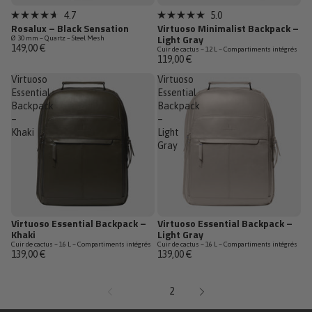
Top Vente
4.7
5.0
Noté
Noté
Rosalux – Black Sensation
Virtuoso Minimalist Backpack –
4.7
5.0
Light Gray
Ø 30 mm – Quartz – Steel Mesh
sur
sur
149,00 €
Cuir de cactus – 12 L – Compartiments intégrés
5
5
119,00 €
étoiles
étoiles
Virtuoso
Virtuoso
Essential
Essential
Backpack
Backpack
–
–
Khaki
Light
Gray
Virtuoso Essential Backpack –
Virtuoso Essential Backpack –
Khaki
Light Gray
Cuir de cactus – 16 L – Compartiments intégrés
Cuir de cactus – 16 L – Compartiments intégrés
139,00 €
139,00 €
1
2