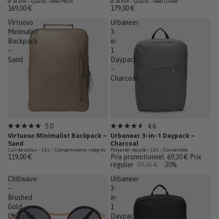
Ø 34 mm – Quartz – Steel Mesh
Ø 34 mm – Quartz – Steel Linked
sur
sur
169,00 €
179,00 €
5
5
étoiles
étoiles
Virtuoso
Urbaneer
Minimalist
3-
Backpack
in-
–
1
Sand
Daypack
–
Charcoal
Épuisé
Promotion
5.0
4.6
Noté
Noté
Virtuoso Minimalist Backpack –
Urbaneer 3-in-1 Daypack –
Dernière
5.0
4.6
Sand
Charcoal
sur
sur
Cuir de cactus – 12 L – Compartiments intégrés
Polyester recyclé – 13 L – Convertible
5
5
119,00 €
Prix promotionnel
69,30 €
Prix
étoiles
étoiles
régulier
99,00 €
-30%
Chillwave
Urbaneer
–
3-
Brushed
in-
Gold
1
Charcoal
Daypack