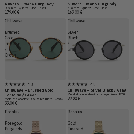
Noté
Noté
Nuvora – Mono Burgundy
Nuvora – Mono Burgundy
Dernières pièces
Dernières pièces
4.9
4.9
Ø 34 mm – Quartz – Steel Linked
Ø 34 mm – Quartz – Steel Mesh
sur
sur
179,00 €
169,00 €
5
5
étoiles
étoiles
Chillwave
Chillwave
–
–
Brushed
Silver
Gold
Black
Tortoise
/
/
Gray
Green
Top Vente
Top Vente
4.8
4.8
Noté
Noté
Chillwave – Brushed Gold
Chillwave – Silver Black / Gray
4.8
4.8
Tortoise / Green
Métal et bioacétate – Coupe régulière – UV400
sur
sur
99,00 €
Métal et bioacétate – Coupe régulière – UV400
5
5
99,00 €
étoiles
étoiles
Rosalux
Rosalux
–
–
Rosegold
Gold
Burgundy
Emerald