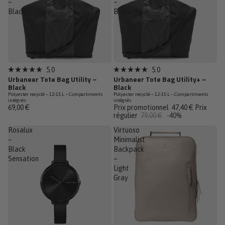
–
–
Black
Black
Promotion
5.0
5.0
Noté
Noté
Urbaneer Tote Bag Utility –
Urbaneer Tote Bag Utility+ –
Dernière
5.0
5.0
Black
Black
sur
sur
Polyester recyclé – 12-15 L – Compartiments
Polyester recyclé – 12-15 L – Compartiments
5
5
intégrés
intégrés
étoiles
étoiles
69,00 €
Prix promotionnel
47,40 €
Prix
régulier
79,00 €
-40%
Rosalux
Virtuoso
–
Minimalist
Black
Backpack
Sensation
–
Light
Gray