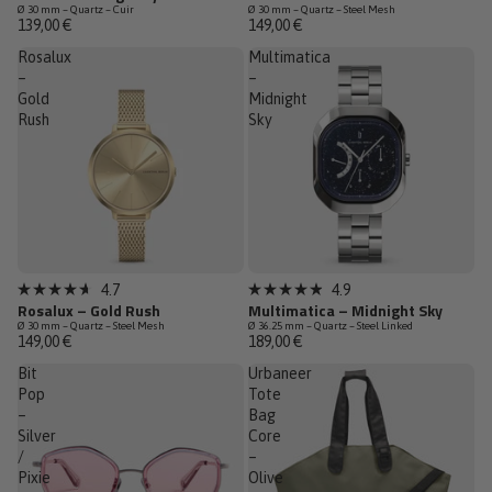
4.7
4.7
Ø 30 mm – Quartz – Cuir
Ø 30 mm – Quartz – Steel Mesh
sur
sur
139,00 €
149,00 €
5
5
étoiles
étoiles
Rosalux
Multimatica
–
–
Gold
Midnight
Rush
Sky
Dernières pièces
Épuisé
4.7
4.9
Noté
Noté
Rosalux – Gold Rush
Multimatica – Midnight Sky
4.7
4.9
Ø 30 mm – Quartz – Steel Mesh
Ø 36.25 mm – Quartz – Steel Linked
sur
sur
149,00 €
189,00 €
5
5
étoiles
étoiles
Bit
Urbaneer
Pop
Tote
–
Bag
Silver
Core
/
–
Pixie
Olive