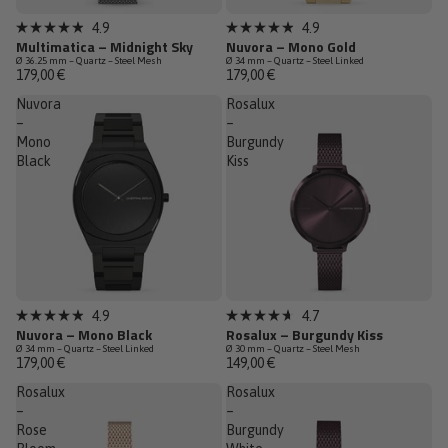
Dernières pièces
Épuisé
4.9
4.9
Noté
Noté
Multimatica – Midnight Sky
Nuvora – Mono Gold
4.9
4.9
Ø 36.25 mm – Quartz – Steel Mesh
Ø 34 mm – Quartz – Steel Linked
sur
sur
179,00 €
179,00 €
5
5
étoiles
étoiles
Nuvora
Rosalux
–
–
Mono
Burgundy
Black
Kiss
Épuisé
Épuisé
4.9
4.7
Noté
Noté
Nuvora – Mono Black
Rosalux – Burgundy Kiss
4.9
4.7
Ø 34 mm – Quartz – Steel Linked
Ø 30 mm – Quartz – Steel Mesh
sur
sur
179,00 €
149,00 €
5
5
étoiles
étoiles
Rosalux
Rosalux
–
–
Rose
Burgundy