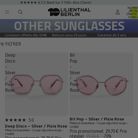
★★★★★ 4,7/5 Basé Sur 3 500+ Avis Clients
NOMB
TOTA
D’ARTIC
DANS 
OTHER SUNGLASSES
PANIER:
Livraison offerte dès 150€
Retours sous 30 jours
Garantie de 3 ans
FILTRER
Deep
Bit
Disco
Pop
–
–
Silver
Silver
/
/
Pixie
Pixie
Rose
Rose
Bit Pop – Silver / Pixie Rose
Promotion
Promotion
5.0
Noté
Métal et bioacétate – Coupe régulière-large –
Deep Disco – Silver / Pixie Rose
Dernière
Dernière
UV400
5.0
Métal et bioacétate – Coupe régulière-large –
Prix promotionnel
29,70 €
Prix
sur
UV400
régulier
99,00 €
-70%
5