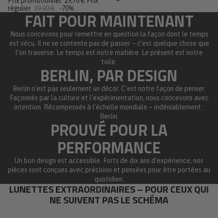
Prix promotionnel
29,70 €
Prix
étoiles
régulier
99,00 €
-70%
FAIT POUR MAINTENANT
Nous concevons pour remettre en question la façon dont le temps
est vécu. Il ne se contente pas de passer – c’est quelque chose que
l’on traverse. Le temps est notre matière. Le présent est notre
toile.
BERLIN, PAR DESIGN
Berlin n’est pas seulement un décor. C’est notre façon de penser.
Façonnés par la culture et l’expérimentation, nous concevons avec
intention. Récompensés à l’échelle mondiale – indéniablement :
Berlin.
PROUVÉ POUR LA
PERFORMANCE
Un bon design est accessible. Forts de dix ans d’expérience, nos
pièces sont conçues avec précision et pensées pour être portées au
quotidien.
LUNETTES EXTRAORDINAIRES – POUR CEUX QUI
NE SUIVENT PAS LE SCHÉMA