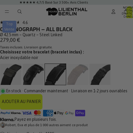
★★★★★ 4,7/5 Basé Sur 3 500+ Avis Clients
NOMB
TOTA
RE
D’ARTIC
DANS 
A
PANIER:
Cliquez
4.6
DÉO
Top
Noté
CHRONOGRAPH – ALL BLACK
pour
Vente
4.6
sur
Ø 42.5 mm – Quartz – Steel Linked
faire
5
279,00 €
défiler
étoiles
Taxes incluses. Livraison gratuite.
jusqu'aux
Choisissez votre bracelet (bracelet inclus) :
avis
Acier inoxydable noir
En stock · Commander maintenant · Livraison en 1-2 jours ouvrables
AJOUTER AU PANIER
Payez en plusieurs fois.
Robert, Eva et plus de 1 000 autres aiment ce produit