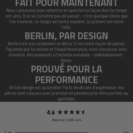
FAIT POUR MAINTENANT
Nous concevons pour remettre en question la façon dont le temps
est vécu. Il ne se contente pas de passer – c’est quelque chose que
l’on traverse. Le temps est notre matière. Le présent est notre
toile.
BERLIN, PAR DESIGN
Berlin n’est pas seulement un décor. C’est notre façon de penser.
Façonnés par la culture et l’expérimentation, nous concevons avec
intention. Récompensés à l’échelle mondiale – indéniablement :
Berlin.
PROUVÉ POUR LA
PERFORMANCE
Un bon design est accessible. Forts de dix ans d’expérience, nos
pièces sont conçues avec précision et pensées pour être portées au
quotidien.
4.6
Noté
Basé sur 1,065 avis
4.6
sur
5
740