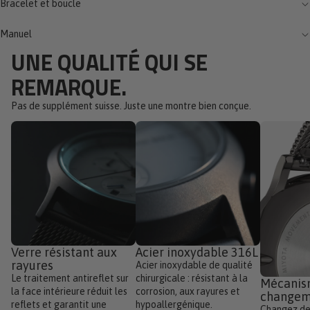
Bracelet et boucle
Manuel
UNE QUALITÉ QUI SE
REMARQUE.
Pas de supplément suisse. Juste une montre bien conçue.
Verre résistant aux
Acier inoxydable 316L
rayures
Acier inoxydable de qualité
Le traitement antireflet sur
chirurgicale : résistant à la
Mécanis
la face intérieure réduit les
corrosion, aux rayures et
changem
reflets et garantit une
hypoallergénique.
Changez de