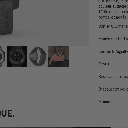
profondeur, un a
couleur audacieu
1/10e de seconde
temps, et non le 
Boîtier & Dimens
Mouvement & Fo
Cadran & Aiguill
Cristal
Résistance à l’e
Bracelet et bouc
Manuel
QUE.