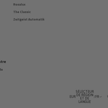
Rosalux
The Classic
Zeitgeist Automatik
ntre
de
SÉLECTEUR
DE RÉGION
EUR
/
FR
ET DE
LANGUE