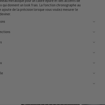
nneau métallique pour un cadre épuré et des accents de
x qui donnent un look frais. La fonction chronographe au
 ajoute de la précision lorsque vous voulez mesurer le
deviner.
ions
nctions
es
au
le