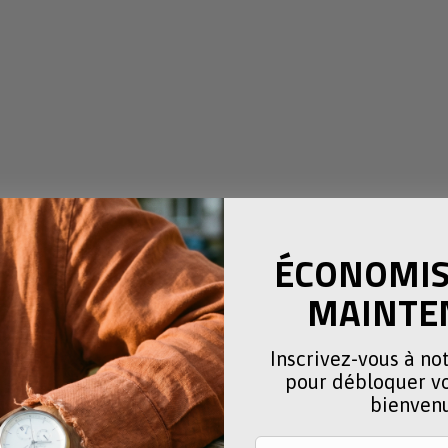
e
ÉCONOMISE
MAINTE
Inscrivez-vous à no
pour débloquer vo
bienven