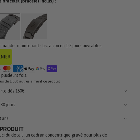
 bracelet (bracelet inclus) :
is
mmander maintenant · Livraison en 1-2 jours ouvrables
ANIER
plusieurs fois.
lus de 1 000 autres aiment ce produit
erte dès 150€
30 jours
3 ans
 PRODUIT
uci du détail : un cadran concentrique gravé pour plus de