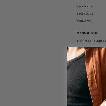
Sacs à dos
Sacs cabas
Mallettes
Mode & plus
T-Shirts circulaires
Bouteille isotherm
Guide cadeaux
Par genre
Cadeaux pour lui
Cadeaux pour elle
Cadeaux pour tous