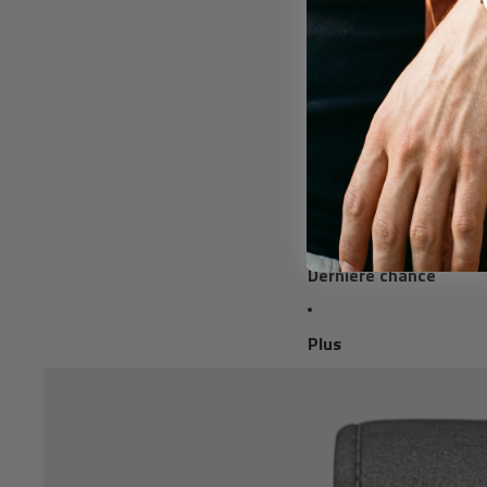
Par prix
Cadeaux jusqu’à 2
Cadeaux jusqu’à 5
Cadeaux premium
Carte cadeau
Dernière chance
Plus