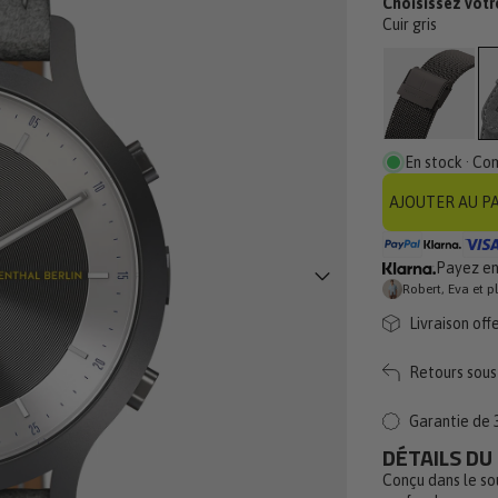
Choisissez votre
av
Cuir gris
En stock · Co
AJOUTER AU P
Payez en 
Robert, Eva et p
Livraison off
Retours sous 
Garantie de 
DÉTAILS DU
Conçu dans le so