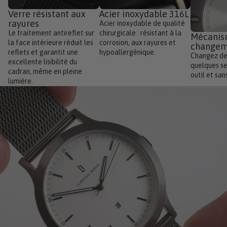
Verre résistant aux
Acier inoxydable 316L
rayures
Acier inoxydable de qualité
Le traitement antireflet sur
chirurgicale : résistant à la
Mécanis
la face intérieure réduit les
corrosion, aux rayures et
changem
reflets et garantit une
hypoallergénique.
Changez de
excellente lisibilité du
quelques se
cadran, même en pleine
outil et sans
lumière.