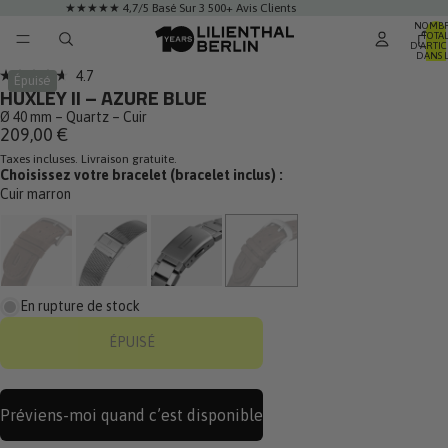
★★★★★ 4,7/5 Basé Sur 3 500+ Avis Clients
NOMB
TOTA
D’ARTIC
DANS 
PANIER:
Cliquez
4.7
Épuisé
Noté
HUXLEY II – AZURE BLUE
pour
4.7
sur
Ø 40 mm – Quartz – Cuir
faire
5
209,00 €
défiler
étoiles
Taxes incluses. Livraison gratuite.
jusqu'aux
Choisissez votre bracelet (bracelet inclus) :
avis
Cuir marron
En rupture de stock
ÉPUISÉ
Préviens-moi quand c’est disponible