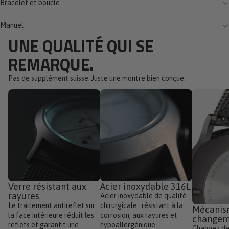
Bracelet et boucle
Manuel
UNE QUALITÉ QUI SE
REMARQUE.
Pas de supplément suisse. Juste une montre bien conçue.
Verre résistant aux
Acier inoxydable 316L
rayures
Acier inoxydable de qualité
Le traitement antireflet sur
chirurgicale : résistant à la
Mécanis
la face intérieure réduit les
corrosion, aux rayures et
changem
reflets et garantit une
hypoallergénique.
Changez de