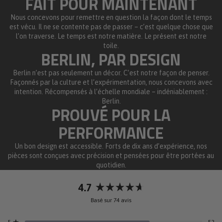
FAIT POUR MAINTENANT
Nous concevons pour remettre en question la façon dont le temps
est vécu. Il ne se contente pas de passer – c’est quelque chose que
l’on traverse. Le temps est notre matière. Le présent est notre
toile.
BERLIN, PAR DESIGN
Berlin n’est pas seulement un décor. C’est notre façon de penser.
Façonnés par la culture et l’expérimentation, nous concevons avec
intention. Récompensés à l’échelle mondiale – indéniablement :
Berlin.
PROUVÉ POUR LA
PERFORMANCE
Un bon design est accessible. Forts de dix ans d’expérience, nos
pièces sont conçues avec précision et pensées pour être portées au
quotidien.
4.7
Noté
Basé sur 74 avis
4.7
sur
5
52