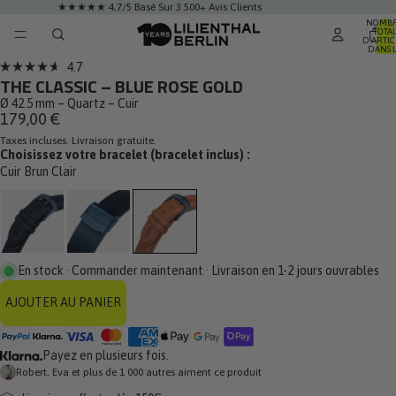
★★★★★ 4,7/5 Basé Sur 3 500+ Avis Clients
NOMB
TOTA
D’ARTIC
DANS 
PANIER:
Cliquez
4.7
Noté
THE CLASSIC – BLUE ROSE GOLD
pour
4.7
sur
Ø 42.5 mm – Quartz – Cuir
faire
5
179,00 €
défiler
étoiles
Taxes incluses. Livraison gratuite.
jusqu'aux
Choisissez votre bracelet (bracelet inclus) :
avis
Cuir Brun Clair
En stock · Commander maintenant · Livraison en 1-2 jours ouvrables
AJOUTER AU PANIER
Payez en plusieurs fois.
Robert, Eva et plus de 1 000 autres aiment ce produit