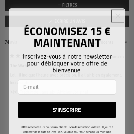
échelle
à
FILTRES
de
5
1
(S'OUVRE
ÉCRIRE UN AVIS
à
ÉCONOMISEZ 15 €
DANS
5
UNE
NOUVELLE
MAINTENANT
FENÊTRE)
Chargement...
74 avis
Trier
Inscrivez-vous à notre newsletter
il y a 1 semaine
Noté
pour débloquer votre offre de
5
The Watch.
sur
bienvenue.
5
Lol... il indique l'heure avec précision. Il a l'air bien également.
étoiles
Incroyable !
Traduit de l'anglais
Afficher l'original
S'INSCRIRE
Offre réservée aux nouveaux clients. Bon de réduction valable 30 jours à
compter de la date de livraison. Valable pour tout achat d'un montant