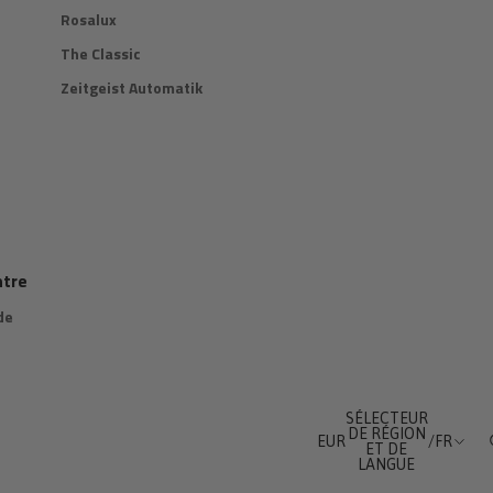
Rosalux
The Classic
Zeitgeist Automatik
ntre
de
SÉLECTEUR
DE RÉGION
EUR
/
FR
ET DE
LANGUE