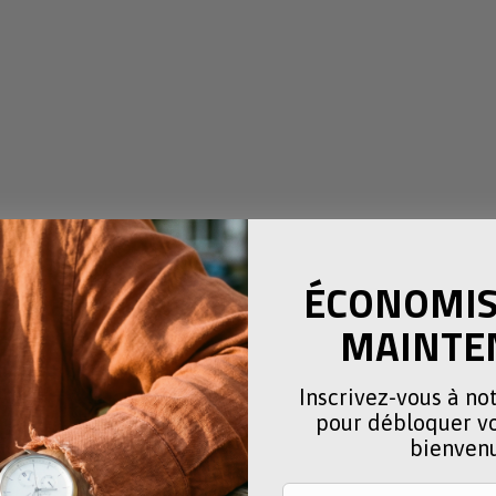
e
ÉCONOMISE
MAINTE
Inscrivez-vous à no
pour débloquer vo
bienven