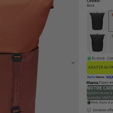
Couleur :
av
Brick
En stock · Co
AJOUTER AU P
Payez en 
NOTRE CAD
Ajoutez un sac à 
bouteille GRAT
Maik, Paula et p
Livraison off