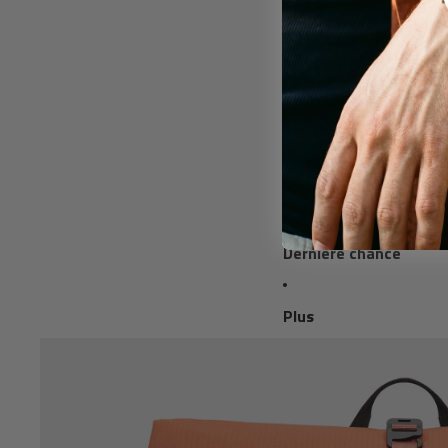
Par prix
Cadeaux jusqu’à 2
Cadeaux jusqu’à 5
Cadeaux premium
Carte cadeau
Dernière chance
Plus