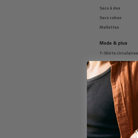
Sacs à dos
Sacs cabas
Mallettes
Mode & plus
T-Shirts circulaires
Bouteille isotherm
Guide cadeaux
Par genre
Cadeaux pour lui
Cadeaux pour elle
Cadeaux pour tous